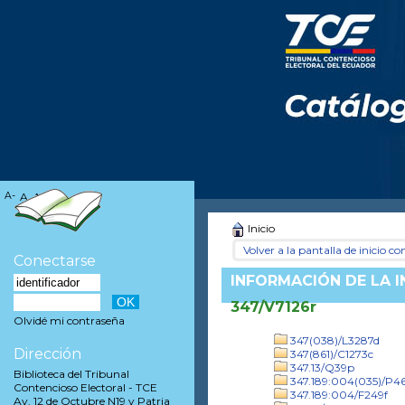
A-
A
A+
Inicio
Volver a la pantalla de inicio con
Conectarse
INFORMACIÓN DE LA 
347/V7126r
Olvidé mi contraseña
347(038)/L3287d
Dirección
347(861)/C1273c
347.13/Q39p
Biblioteca del Tribunal
347.189:004(035)/P
Contencioso Electoral - TCE
347.189:004/F249f
Av. 12 de Octubre N19 y Patria