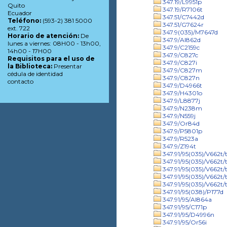
347.19/L9951p
Quito
347.19/R7106t
Ecuador
347.51/C7442d
Teléfono:
(593-2) 381 5000
347.51/G7624r
ext. 722
347.9(035)/M7647d
Horario de atención:
De
347.9/Al862d
lunes a viernes: 08H00 - 13h00,
347.9/C2159c
14h00 - 17H00
347.9/C827c
Requisitos para el uso de
347.9/C827i
la Biblioteca:
Presentar
347.9/C827m
cédula de identidad
347.9/C827n
contacto
347.9/D4966t
347.9/H4301o
347.9/L8877j
347.9/N238m
347.9/N559j
347.9/Or84d
347.9/P5801p
347.9/R523a
347.9/Z194t
347.91/95(035)/V662t/t
347.91/95(035)/V662t/t
347.91/95(035)/V662t/t
347.91/95(035)/V662t/
347.91/95(035)/V662t/t
347.91/95(038)/P177d
347.91/95/Al864a
347.91/95/C171p
347.91/95/D4996n
347.91/95/Or56i