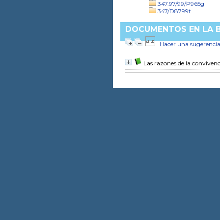
347.97/99/P965g
347/D8799t
DOCUMENTOS EN LA BI
Hacer una sugerenci
Las razones de la convivenc