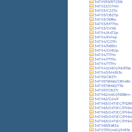
347.91/95/R7235t
347.922/G749i
347.93/C227o
347.93/C827p
347.93/J618o
347.93/M779o
347.93/Or56i
347.94/A472p
347.94/F414p
347.94/G211h
347.94/N559v
347.94/Or82p
347.94/T179c
347.94/T179s
347.94/T179v
347.942(460)/Ab351p
347.943/M4593s
347.95/C827r
347.957(866)/C8948c
347.957(866)/T15r
347.957/C827r
347.962(460)/N558m
347.962/G241f
347.963(047)EC/F528
347.963(047)EC/P9641
347.963(047)EC/P9641
347.963(047)EC/P964
347.963(047)EC/P964
347.965/Es83a
347.97/99(460)/M67e