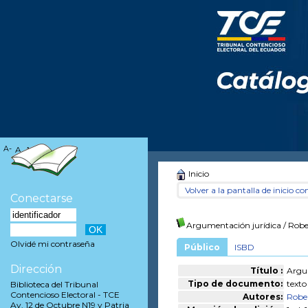
A-
A
A+
Inicio
Volver a la pantalla de inicio con
Conectarse
Argumentación jurídica
/ Rob
Olvidé mi contraseña
Público
ISBD
Dirección
Título :
Argum
Tipo de documento:
texto
Biblioteca del Tribunal
Contencioso Electoral - TCE
Autores:
Robe
Av. 12 de Octubre N19 y Patria