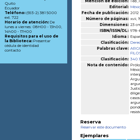
Mención de edición:
1 ed.
Quito
Editorial:
Méxic
Ecuador
Fecha de publicación:
2012
Teléfono:
(593-2) 381 5000
ext. 722
Número de páginas:
xvii, 
Horario de atención:
De
Dimensiones:
23 c
lunes a viernes: 08H00 - 13h00,
ISBN/ISSN/DL:
978-
14h00 - 17H00
Requisitos para el uso de
Idioma :
Espa
la Biblioteca:
Presentar
Clasificación:
Dere
cédula de identidad
Palabras clave:
ARGU
contacto
FIL
Clasificación:
340.1
Nota de contenido:
Prólo
Méxic
inter
Argum
argum
Justi
dilig
casos
argum
ponde
resis
Reserva
Reservar este documento
Ejemplares