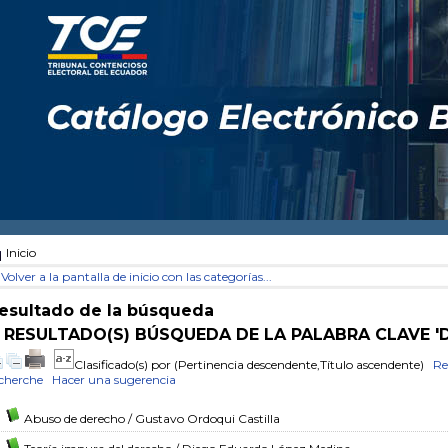
Inicio
Volver a la pantalla de inicio con las categorías...
esultado de la búsqueda
 RESULTADO(S) BÚSQUEDA DE LA PALABRA CLAVE 
Clasificado(s) por
(Pertinencia descendente,Título ascendente)
Re
cherche
Hacer una sugerencia
Abuso de derecho
/ Gustavo Ordoqui Castilla