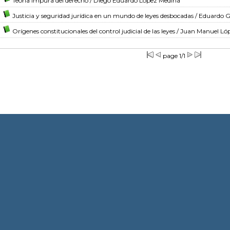
Teoría impura del derecho
/ Diego Eduardo López Medina
Justicia y seguridad jurídica en un mundo de leyes desbocadas
/ Eduardo Ga
Orígenes constitucionales del control judicial de las leyes
/ Juan Manuel Lóp
page 1/1