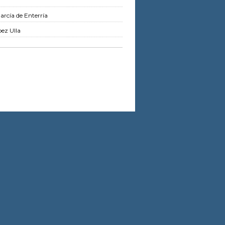
rcía de Enterría
ez Ulla