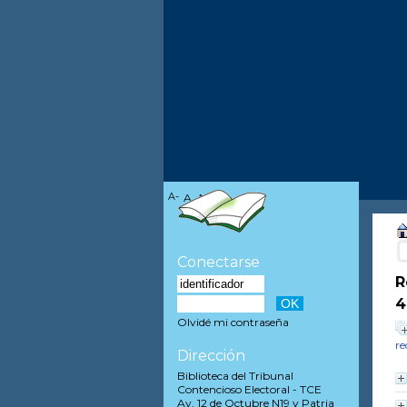
A-
A
A+
Conectarse
R
4
Olvidé mi contraseña
re
Dirección
Biblioteca del Tribunal
Contencioso Electoral - TCE
Av. 12 de Octubre N19 y Patria