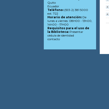
Quito
Ecuador
Teléfono:
(593-2) 381 5000
ext. 722
Horario de atención:
De
lunes a viernes: 08H00 - 13h00,
14h00 - 17H00
Requisitos para el uso de
la Biblioteca:
Presentar
cédula de identidad
contacto