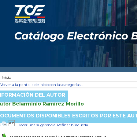
Inicio
Volver a la pantalla de inicio con las categorías...
NFORMACIÓN DEL AUTOR
utor Belarminio Ramírez Morillo
OCUMENTOS DISPONIBLES ESCRITOS POR ESTE AU
Hacer una sugerencia
Refinar búsqueda
Las elecciones dominicanas
/ Belarminio Ramírez Morillo