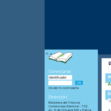
A-
A
A+
Conectarse
I
A
Olvidé mi contraseña
D
Dirección
Biblioteca del Tribunal
Contencioso Electoral - TCE
Av. 12 de Octubre N19 y Patria