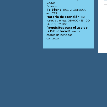
Quito
Ecuador
Teléfono:
(593-2) 381 5000
ext. 722
Horario de atención:
De
lunes a viernes: 08H00 - 13h00,
14h00 - 17H00
Requisitos para el uso de
la Biblioteca:
Presentar
cédula de identidad
contacto