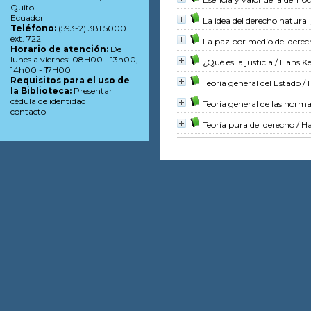
Quito
Ecuador
La idea del derecho natural
Teléfono:
(593-2) 381 5000
ext. 722
La paz por medio del derec
Horario de atención:
De
lunes a viernes: 08H00 - 13h00,
¿Qué es la justicia
/ Hans Ke
14h00 - 17H00
Requisitos para el uso de
Teoría general del Estado
/ 
la Biblioteca:
Presentar
cédula de identidad
Teoria general de las norm
contacto
Teoría pura del derecho
/ Ha