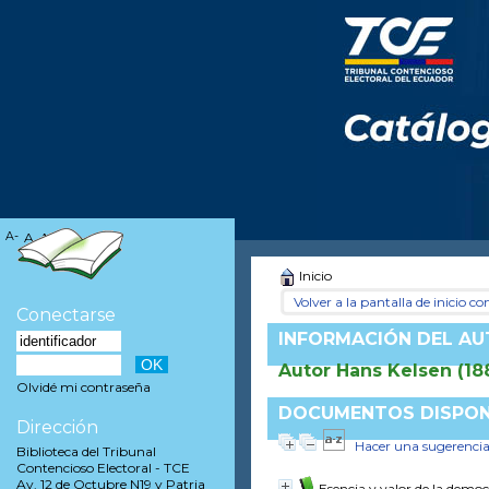
A-
A
A+
Inicio
Volver a la pantalla de inicio con
Conectarse
INFORMACIÓN DEL A
Autor Hans Kelsen (18
Olvidé mi contraseña
DOCUMENTOS DISPONI
Dirección
Hacer una sugerenci
Biblioteca del Tribunal
Contencioso Electoral - TCE
Av. 12 de Octubre N19 y Patria
Esencia y valor de la democ