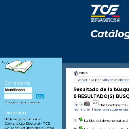
A-
A
A+
Inicio
Volver a la pantalla de inicio con
Conectarse
Resultado de la búsq
8 RESULTADO(S) BÚSQ
Olvidé mi contraseña
Clasificado(s) por
(
recherche
Hacer una sugerencia
Dirección
Biblioteca del Tribunal
La idea del derecho natural
Contencioso Electoral - TCE
Av. 12 de Octubre N19 y Patria