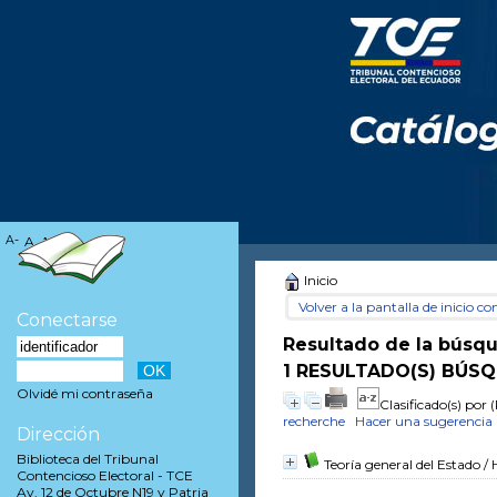
A-
A
A+
Inicio
Volver a la pantalla de inicio con
Conectarse
Resultado de la búsq
1 RESULTADO(S) BÚSQ
Olvidé mi contraseña
Clasificado(s) por
(
recherche
Hacer una sugerencia
Dirección
Biblioteca del Tribunal
Teoría general del Estado
/ 
Contencioso Electoral - TCE
Av. 12 de Octubre N19 y Patria