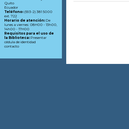
Quito
Ecuador
Teléfono:
(593-2) 381 5000
ext. 722
Horario de atención:
De
lunes a viernes: 08H00 - 13h00,
14h00 - 17H00
Requisitos para el uso de
la Biblioteca:
Presentar
cédula de identidad
contacto