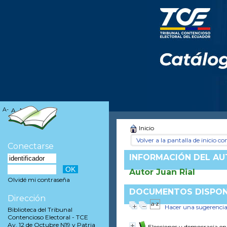
A-
A
A+
Inicio
Volver a la pantalla de inicio con
Conectarse
INFORMACIÓN DEL A
Autor Juan Rial
Olvidé mi contraseña
DOCUMENTOS DISPONI
Dirección
Hacer una sugerenci
Biblioteca del Tribunal
Contencioso Electoral - TCE
Av. 12 de Octubre N19 y Patria
Elecciones y democracia en