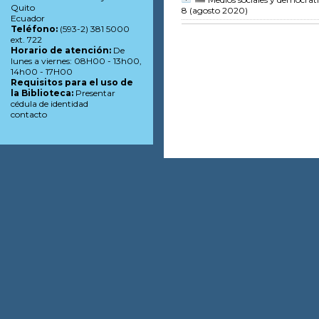
Quito
8 (agosto 2020)
Ecuador
Teléfono:
(593-2) 381 5000
ext. 722
Horario de atención:
De
lunes a viernes: 08H00 - 13h00,
14h00 - 17H00
Requisitos para el uso de
la Biblioteca:
Presentar
cédula de identidad
contacto