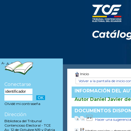
A-
A
A+
Inicio
Volver a la pantalla de inicio con
Conectarse
INFORMACIÓN DEL A
Autor Daniel Javier d
Olvidé mi contraseña
DOCUMENTOS DISPONI
Dirección
Hacer una sugerenci
Biblioteca del Tribunal
Contencioso Electoral - TCE
Av. 12 de Octubre N19 y Patria
Medios sociales y democrat