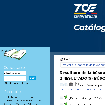
A-
A
A+
Inicio
Volver a la pantalla de inicio con
Conectarse
Resultado de la búsq
2 RESULTADO(S) BÚSQ
Olvidé mi contraseña
Clasificado(s) por
(
recherche
Hacer una sugerencia
Dirección
Biblioteca del Tribunal
¿Derecho sin reglas?
/ Mat
Contencioso Electoral - TCE
Av. 12 de Octubre N19 y Patria