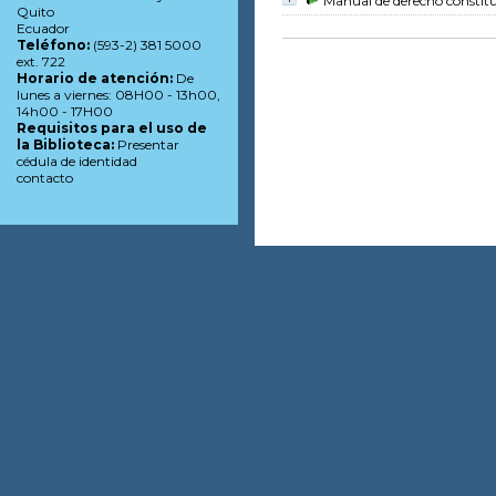
Manual de derecho constitu
Quito
Ecuador
Teléfono:
(593-2) 381 5000
ext. 722
Horario de atención:
De
lunes a viernes: 08H00 - 13h00,
14h00 - 17H00
Requisitos para el uso de
la Biblioteca:
Presentar
cédula de identidad
contacto