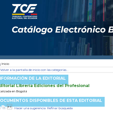
Inicio
Volver a la pantalla de inicio con las categorías...
NFORMACIÓN DE LA EDITORIAL
ditorial Librería Ediciones del Profesional
calizada en Bogotá
OCUMENTOS DISPONIBLES DE ESTA EDITORIAL
Hacer una sugerencia
Refinar búsqueda