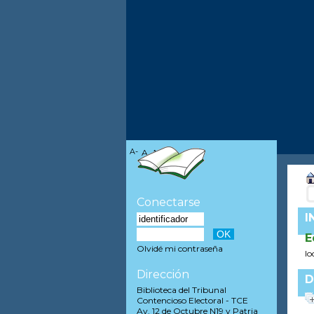
A-
A
A+
Conectarse
I
E
Olvidé mi contraseña
lo
Dirección
D
Biblioteca del Tribunal
Contencioso Electoral - TCE
Av. 12 de Octubre N19 y Patria