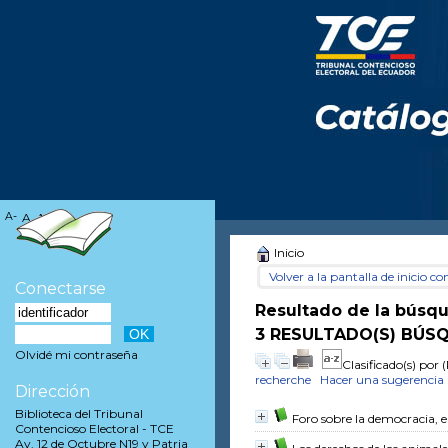
A-
A
A+
Inicio
Volver a la pantalla de inicio con
Conectarse
Resultado de la búsq
3 RESULTADO(S) BÚSQ
Olvidé mi contraseña
Clasificado(s) por
(
recherche
Hacer una sugerencia
Dirección
Biblioteca del Tribunal
Foro sobre la democracia, e
Contencioso Electoral - TCE
Av. 12 de Octubre N19 y Patria