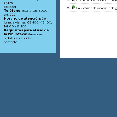
Los derechos de los animale
Quito
Ecuador
La víctima de violencia de 
Teléfono:
(593-2) 381 5000
ext. 722
Horario de atención:
De
lunes a viernes: 08H00 - 13h00,
14h00 - 17H00
Requisitos para el uso de
la Biblioteca:
Presentar
cédula de identidad
contacto