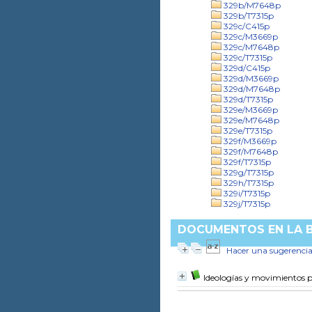
329b/M7648p
329b/T7315p
329c/C415p
329c/M3669p
329c/M7648p
329c/T7315p
329d/C415p
329d/M3669p
329d/M7648p
329d/T7315p
329e/M3669p
329e/M7648p
329e/T7315p
329f/M3669p
329f/M7648p
329f/T7315p
329g/T7315p
329h/T7315p
329i/T7315p
329j/T7315p
DOCUMENTOS EN LA BI
Hacer una sugerenci
Ideologías y movimientos 