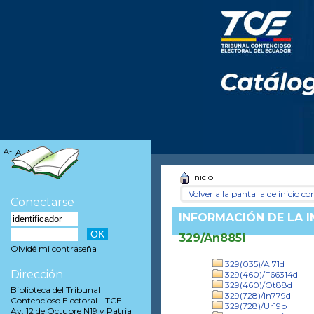
A-
A
A+
Inicio
Volver a la pantalla de inicio con
Conectarse
INFORMACIÓN DE LA 
329/An885i
Olvidé mi contraseña
329(035)/Al71d
Dirección
329(460)/F66314d
329(460)/Ot88d
Biblioteca del Tribunal
329(728)/In779d
Contencioso Electoral - TCE
329(728)/Ur19p
Av. 12 de Octubre N19 y Patria