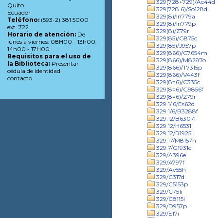
329(728+729)/Ac44d
Quito
329(728.6)/So128d
Ecuador
329(8)/In779a
Teléfono:
(593-2) 381 5000
329(8)/In779p
ext. 722
329(8)/Z79r
Horario de atención:
De
329(85)/G875c
lunes a viernes: 08H00 - 13h00,
329(85)/J957p
14h00 - 17H00
329(866)/C7654m
Requisitos para el uso de
329(866)/M8287o
la Biblioteca:
Presentar
329(866)/T7315p
cédula de identidad
329(866)/V443f
contacto
329(8=6)/C335c
329(8=6)/G9856f
329(8=6)/Z79r
329.1/.6/Es62d
329.1/6/B3288f
329.12/B6307l
329.12/H6531l
329.12/R1925l
329.17/M8157n
329.7/G1931c
329/A396e
329/A797f
329/Av55h
329/C317d
329/C5153p
329/C751i
329/C8115i
329/D957p
329/E17i