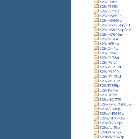
329/F188f
329/F3919i
329/In779a
329/M3662r
329/M3669p
329/M58264p/v.1
329/M58264p/v.2
329/M7648p
329/N228r
329/N584a
329/Oh4p
329/Oh4r
329/Os78d
329/P612f
329/P9299d
329/P9299s
329/R7108d
329/R8597c
329/T7315p
329/T814e
329/U83o
329a(8)/Z79r
329a(8=6)/G9856f
329a/C415p
329a/M3669p
329a/M7648p
329a/T7315p
329a/Ur19p
329b/C415p
329b/M3669p