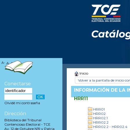
A-
A
A+
Inicio
Volver a la pantalla de inicio con
Conectarse
INFORMACIÓN DE LA 
HRR11
Olvidé mi contraseña
HRR01
Dirección
HRR02
HRR02.1
Biblioteca del Tribunal
HRR02.2
Contencioso Electoral - TCE
HRR02.2 - HRR02.4
Av. 12 de Octubre N19 y Patria