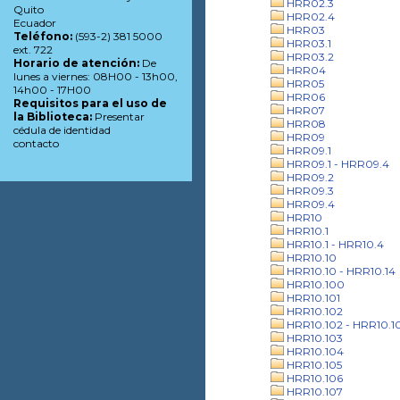
HRR02.3
Quito
HRR02.4
Ecuador
HRR03
Teléfono:
(593-2) 381 5000
HRR03.1
ext. 722
HRR03.2
Horario de atención:
De
HRR04
lunes a viernes: 08H00 - 13h00,
HRR05
14h00 - 17H00
HRR06
Requisitos para el uso de
HRR07
la Biblioteca:
Presentar
HRR08
cédula de identidad
HRR09
contacto
HRR09.1
HRR09.1 - HRR09.4
HRR09.2
HRR09.3
HRR09.4
HRR10
HRR10.1
HRR10.1 - HRR10.4
HRR10.10
HRR10.10 - HRR10.14
HRR10.100
HRR10.101
HRR10.102
HRR10.102 - HRR10.1
HRR10.103
HRR10.104
HRR10.105
HRR10.106
HRR10.107