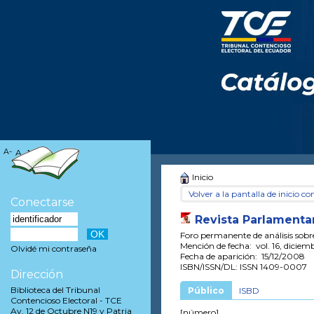
A-
A
A+
Inicio
Volver a la pantalla de inicio con
Conectarse
Revista Parlamenta
Foro permanente de análisis sobr
Mención de fecha: vol. 16, dicie
Olvidé mi contraseña
Fecha de aparición: 15/12/2008
ISBN/ISSN/DL: ISSN 1409-0007
Dirección
Biblioteca del Tribunal
Público
ISBD
Contencioso Electoral - TCE
Av. 12 de Octubre N19 y Patria
[número]