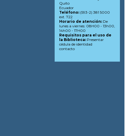
Quito
Ecuador
Teléfono:
(593-2) 381 5000
ext. 722
Horario de atención:
De
lunes a viernes: 08H00 - 13h00,
14h00 - 17H00
Requisitos para el uso de
la Biblioteca:
Presentar
cédula de identidad
contacto