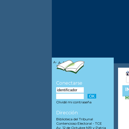
A-
A
A+
Conectarse
I
H
Olvidé mi contraseña
Dirección
Biblioteca del Tribunal
Contencioso Electoral - TCE
Av. 12 de Octubre N19 y Patria