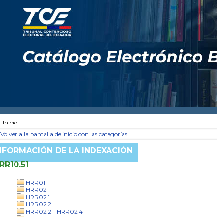
Inicio
Volver a la pantalla de inicio con las categorías...
NFORMACIÓN DE LA INDEXACIÓN
RR10.51
HRR01
HRR02
HRR02.1
HRR02.2
HRR02.2 - HRR02.4