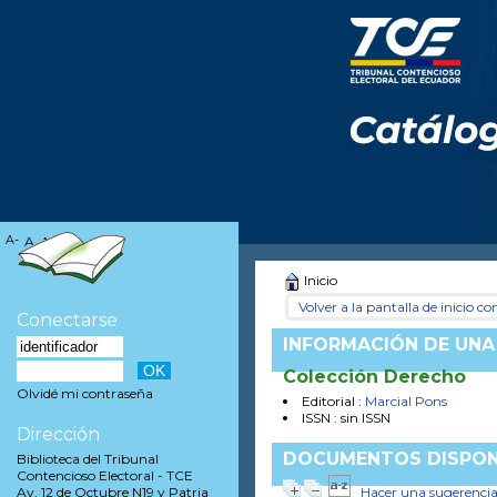
A-
A
A+
Inicio
Volver a la pantalla de inicio con
Conectarse
INFORMACIÓN DE UNA
Colección Derecho
Olvidé mi contraseña
Editorial :
Marcial Pons
ISSN : sin ISSN
Dirección
DOCUMENTOS DISPON
Biblioteca del Tribunal
Contencioso Electoral - TCE
Hacer una sugerenci
Av. 12 de Octubre N19 y Patria