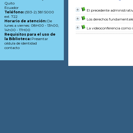
Quito
Ecuador
El precedente administrati
Teléfono:
(593-2) 381 5000
ext. 722
Los derechos fundamentales
Horario de atención:
De
lunes a viernes: 08H00 - 13h00,
La videoconferencia como i
14h00 - 17H00
Requisitos para el uso de
la Biblioteca:
Presentar
cédula de identidad
contacto