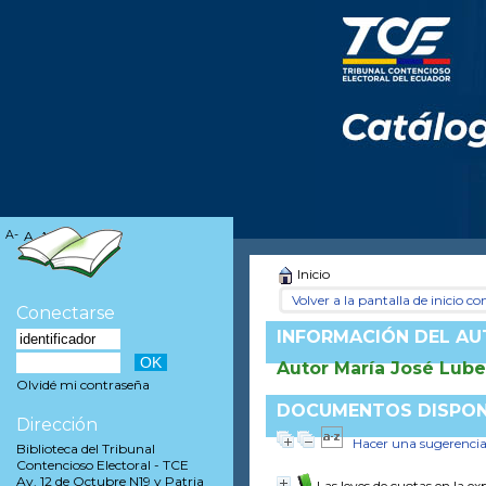
A-
A
A+
Inicio
Volver a la pantalla de inicio con
Conectarse
INFORMACIÓN DEL A
Autor María José Lube
Olvidé mi contraseña
DOCUMENTOS DISPONI
Dirección
Hacer una sugerenci
Biblioteca del Tribunal
Contencioso Electoral - TCE
Av. 12 de Octubre N19 y Patria
Las leyes de cuotas en la e