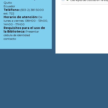
Quito
Ecuador
Teléfono:
(593-2) 381 5000
ext. 722
Horario de atención:
De
lunes a viernes: 08H00 - 13h00,
14h00 - 17H00
Requisitos para el uso de
la Biblioteca:
Presentar
cédula de identidad
contacto