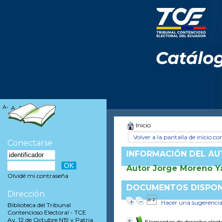
A-
A
A+
Inicio
Volver a la pantalla de inicio con
Conectarse
INFORMACIÓN DEL A
Autor Jorge Moreno Y
Olvidé mi contraseña
DOCUMENTOS DISPONI
Dirección
Hacer una sugerenci
Biblioteca del Tribunal
Contencioso Electoral - TCE
Av. 12 de Octubre N19 y Patria
Elementos de derecho elect