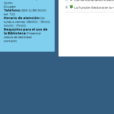
Quito
Ecuador
La Función Electoral en la
Teléfono:
(593-2) 381 5000
ext. 722
Horario de atención:
De
lunes a viernes: 08H00 - 13h00,
14h00 - 17H00
Requisitos para el uso de
la Biblioteca:
Presentar
cédula de identidad
contacto