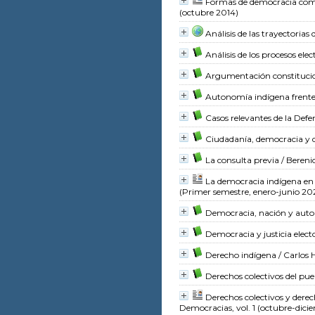
Formas de democracia com
(octubre 2014)
Análisis de las trayectorias 
Análisis de los procesos elec
Argumentación constituci
Autonomía indígena frente a
Casos relevantes de la Def
Ciudadanía, democracia y
La consulta previa
/ Bereni
La democracia indígena en
(Primer semestre, enero-junio 20
Democracia, nación y aut
Democracia y justicia elect
Derecho indígena
/ Carlos
Derechos colectivos del pu
Derechos colectivos y derec
Democracias, vol. 1 (octubre-dici