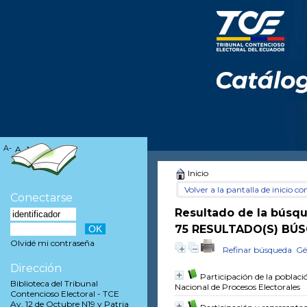
A-
A
A+
Inicio
Volver a la pantalla de inicio con
Conectarse
Resultado de la búsq
75 RESULTADO(S) BÚ
Olvidé mi contraseña
Refinar búsqueda
Gé
Dirección
Participación de la poblac
Biblioteca del Tribunal
Nacional de Procesos Electorales
Contencioso Electoral - TCE
Av. 12 de Octubre N19 y Patria