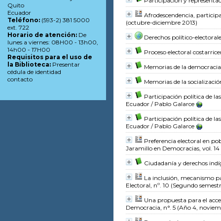
Participación y representac
Quito
Ecuador
Afrodescendencia, participa
Teléfono:
(593-2) 381 5000
(octubre-diciembre 2013)
ext. 722
Horario de atención:
De
Derechos político-electoral
lunes a viernes: 08H00 - 13h00,
14h00 - 17H00
Proceso electoral costarrice
Requisitos para el uso de
la Biblioteca:
Presentar
Memorias de la democracia c
cédula de identidad
contacto
Memorias de la socialización
Participación política de l
Ecuador
/ Pablo Galarce
Participación política de l
Ecuador
/ Pablo Galarce
Preferencia electoral en p
Jaramillo
en Democracias, vol. 1
Ciudadanía y derechos ind
La inclusión, mecanismo p
Electoral, nº. 10 (Segundo semest
Una propuesta para el acceso
Democracia, n°. 5 (Año 4, noviem