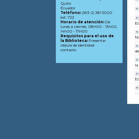
Quito
Ecuador
Teléfono:
(593-2) 381 5000
ext. 722
Horario de atención:
De
Ed
lunes a viernes: 08H00 - 13h00,
14h00 - 17H00
Requisitos para el uso de
No
la Biblioteca:
Presentar
cédula de identidad
contacto
de
la
Ed