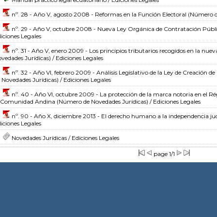
nº. 28 - Año V, agosto 2008 - Reformas en la Función Electoral
(Número de
nº. 29 - Año V, octubre 2008 - Nueva Ley Orgánica de Contratación Públ
iciones Legales
nº. 31 - Año V, enero 2009 - Los principios tributarios recogidos en la nuev
vedades Jurídicas)
/ Ediciones Legales
nº. 32 - Año VI, febrero 2009 - Análisis Legislativo de la Ley de Creación d
 Novedades Jurídicas)
/ Ediciones Legales
nº. 40 - Año VI, octubre 2009 - La protección de la marca notoria en el 
 Comunidad Andina
(Número de Novedades Jurídicas)
/ Ediciones Legales
nº. 90 - Año X, diciembre 2013 - El derecho humano a la independencia jud
iciones Legales
Novedades Jurídicas
/ Ediciones Legales
page 1/1