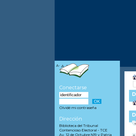
A-
A
A+
Conectarse
D
Olvidé mi contraseña
D
Dirección
Biblioteca del Tribunal
Contencioso Electoral - TCE
Av. 12 de Octubre N19 y Patria