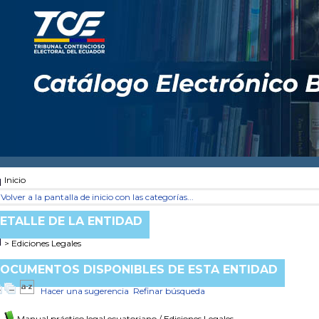
Inicio
Volver a la pantalla de inicio con las categorías...
ETALLE DE LA ENTIDAD
> Ediciones Legales
OCUMENTOS DISPONIBLES DE ESTA ENTIDAD
Hacer una sugerencia
Refinar búsqueda
Manual práctico legal ecuatoriano
/ Ediciones Legales