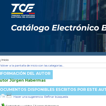
Inicio
Volver a la pantalla de inicio con las categorías...
NFORMACIÓN DEL AUTOR
utor Jürgen Habermas
OCUMENTOS DISPONIBLES ESCRITOS POR ESTE AU
Hacer una sugerencia
Refinar búsqueda
Facticidad y validez
/ Jürgen Habermas