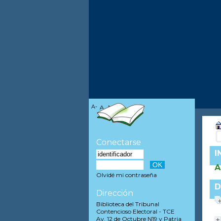
A-
A
A+
Conectarse
I
A
Olvidé mi contraseña
D
Dirección
Biblioteca del Tribunal
Contencioso Electoral - TCE
Av. 12 de Octubre N19 y Patria