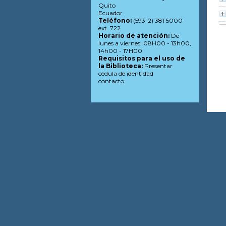
Quito
Ecuador
Teléfono:
(593-2) 381 5000
ext. 722
Horario de atención:
De
lunes a viernes: 08H00 - 13h00,
14h00 - 17H00
Requisitos para el uso de
la Biblioteca:
Presentar
cédula de identidad
contacto