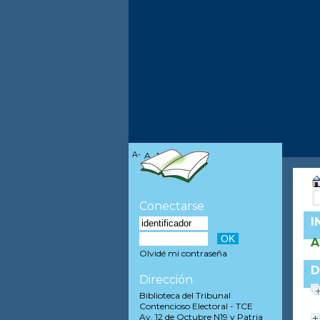
A-
A
A+
Conectarse
I
A
Olvidé mi contraseña
D
Dirección
Biblioteca del Tribunal
Contencioso Electoral - TCE
Av. 12 de Octubre N19 y Patria