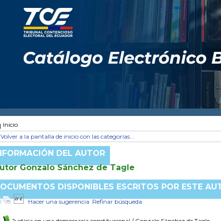
Inicio
Volver a la pantalla de inicio con las categorías...
NFORMACIÓN DEL AUTOR
utor Gonzalo Sánchez de Tagle
OCUMENTOS DISPONIBLES ESCRITOS POR ESTE AU
Hacer una sugerencia
Refinar búsqueda
Justicia en una democracia constitucional
/ Gonzalo Sánchez de Tagle