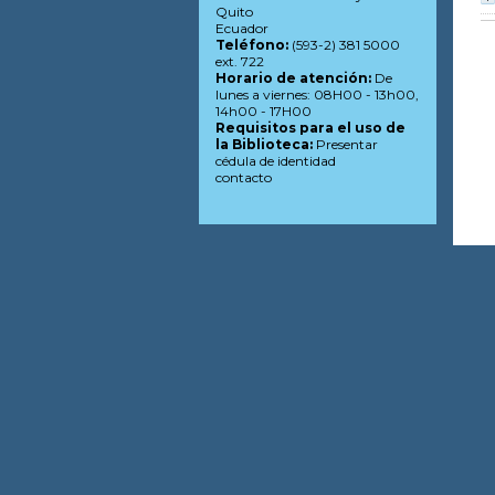
Quito
Ecuador
Teléfono:
(593-2) 381 5000
ext. 722
Horario de atención:
De
lunes a viernes: 08H00 - 13h00,
14h00 - 17H00
Requisitos para el uso de
la Biblioteca:
Presentar
cédula de identidad
contacto