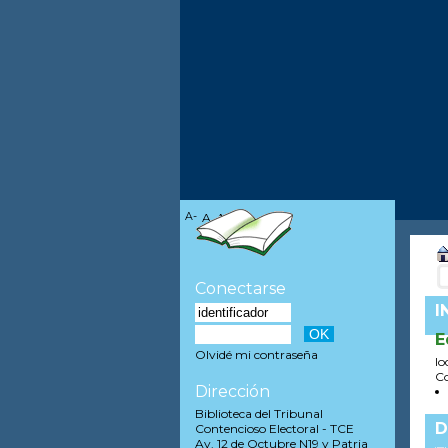
A-
A
A+
Conectarse
I
E
Olvidé mi contraseña
lo
Co
Dirección
Biblioteca del Tribunal
D
Contencioso Electoral - TCE
Av. 12 de Octubre N19 y Patria