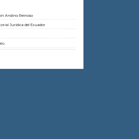
aín Andino Reinoso
torial Jurídica del Ecuador
oto