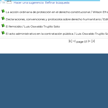
Hacer una sugerencia
Refinar búsqueda
La acción ordinaria de protección en el derecho constitucional
/ Wilson Efr
Declaraciones, convenciones y protocolos sobre derecho humanitario
/ Edi
El femicidio
/ Luis Oswaldo Trujillo Soto
El acto administrativo en la contratación pública
/ Luis Oswaldo Trujillo S
page 1/1