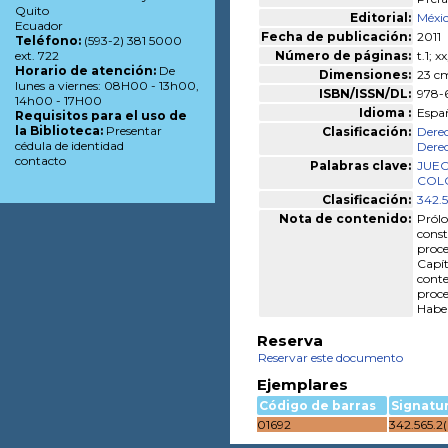
Quito
Editorial:
Méxic
Ecuador
Fecha de publicación:
2011
Teléfono:
(593-2) 381 5000
Número de páginas:
t.1; x
ext. 722
Horario de atención:
De
Dimensiones:
23 c
lunes a viernes: 08H00 - 13h00,
ISBN/ISSN/DL:
978-
14h00 - 17H00
Idioma :
Espa
Requisitos para el uso de
la Biblioteca:
Presentar
Clasificación:
Derec
cédula de identidad
Derec
contacto
Palabras clave:
JUEC
COL
Clasificación:
342.5
Nota de contenido:
Prólo
const
proce
Capít
conte
proce
Habea
Reserva
Reservar este documento
Ejemplares
Código de barras
Signatu
01692
342.565.2