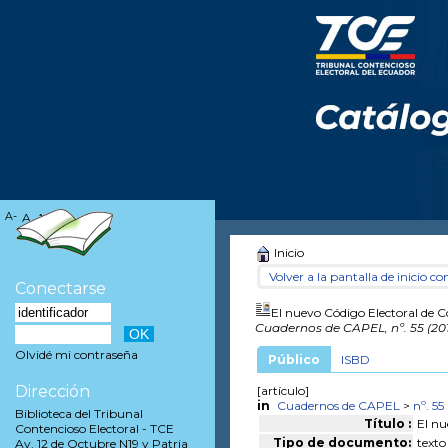
A-
A
A+
Inicio
Volver a la pantalla de inicio con
Conectarse
El nuevo Código Electoral de Co
Cuadernos de CAPEL, nº. 55 (20
Olvidé mi contraseña
Público
ISBD
Dirección
[artículo]
in
Cuadernos de CAPEL
>
nº. 55
Biblioteca del Tribunal
Título :
El nu
Contencioso Electoral - TCE
Tipo de documento:
texto
Av. 12 de Octubre N19 y Patria