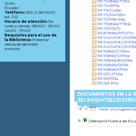
351.712(866)/T769a
Quito
351.712/B175s
Ecuador
351.712/G266c
Teléfono:
(593-2) 381 5000
351.712/M4765m
ext. 722
351.712/M8436d
Horario de atención:
De
351.713(866)/T7596j
lunes a viernes: 08H00 - 13h00,
351.713/C827j
14h00 - 17H00
351.87(866)/M7927m
Requisitos para el uso de
351.941(047)EC/D3135
la Biblioteca:
Presentar
351.941(047)EC/D3135
cédula de identidad
351.941(047)EC/D3135
contacto
351.95(861)/C7654s
351.95(861)/G9199p
351.95(866)/B4308d
351.95(866)/D936r
351.95(866)/M79d
351.95/C2709p
351.95/F513q
351.95/L199p
DOCUMENTOS EN LA B
351.941(047)EC/D3135I
Hacer una sugerenci
Defensoría Pública del Ecu