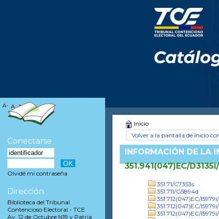
A-
A
A+
Inicio
Volver a la pantalla de inicio con
Conectarse
INFORMACIÓN DE LA 
351.941(047)EC/D3135i
Olvidé mi contraseña
351.71/C7353s
Dirección
351.711/G5894d
351.712(047)EC/I5979
Biblioteca del Tribunal
351.712(047)EC/I5979i
Contencioso Electoral - TCE
351.712(047)EC/I5979i
Av. 12 de Octubre N19 y Patria