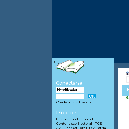
A-
A
A+
Conectarse
I
3
Olvidé mi contraseña
Dirección
Biblioteca del Tribunal
Contencioso Electoral - TCE
Av. 12 de Octubre N19 y Patria