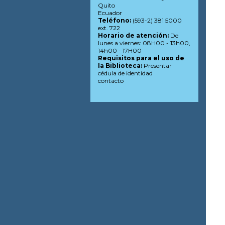
Quito
Ecuador
Teléfono:
(593-2) 381 5000
ext. 722
Horario de atención:
De
lunes a viernes: 08H00 - 13h00,
14h00 - 17H00
Requisitos para el uso de
la Biblioteca:
Presentar
cédula de identidad
contacto