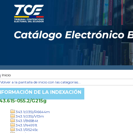
Inicio
Volver a la pantalla de inicio con las categorías...
NFORMACIÓN DE LA INDEXACIÓN
43.615-055.2/G215g
343.1(035)/R6644m
343.1(035)/V13m
343.1/B6584t
343.1/N4991t
343.1/R5245c