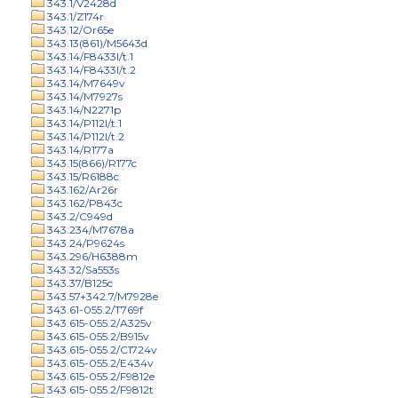
343.1/V2428d
343.1/Z174r
343.12/Or65e
343.13(861)/M5643d
343.14/F8433l/t.1
343.14/F8433l/t.2
343.14/M7649v
343.14/M7927s
343.14/N2271p
343.14/P112l/t.1
343.14/P112l/t.2
343.14/R177a
343.15(866)/R177c
343.15/R6188c
343.162/Ar26r
343.162/P843c
343.2/C949d
343.234/M7678a
343.24/P9624s
343.296/H6388m
343.32/Sa553s
343.37/B125c
343.57+342.7/M7928e
343.61-055.2/T769f
343.615-055.2/A325v
343.615-055.2/B915v
343.615-055.2/C1724v
343.615-055.2/E434v
343.615-055.2/F9812e
343.615-055.2/F9812t