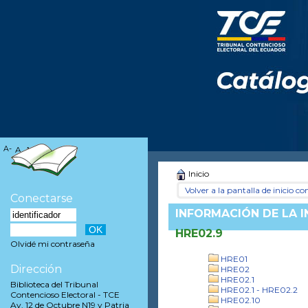
A-
A
A+
Inicio
Volver a la pantalla de inicio con
Conectarse
INFORMACIÓN DE LA 
HRE02.9
Olvidé mi contraseña
HRE01
Dirección
HRE02
HRE02.1
Biblioteca del Tribunal
HRE02.1 - HRE02.2
Contencioso Electoral - TCE
HRE02.10
Av. 12 de Octubre N19 y Patria