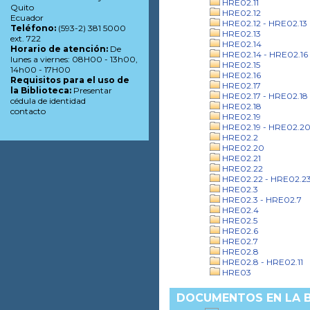
HRE02.11
Quito
HRE02.12
Ecuador
HRE02.12 - HRE02.13
Teléfono:
(593-2) 381 5000
HRE02.13
ext. 722
HRE02.14
Horario de atención:
De
HRE02.14 - HRE02.16
lunes a viernes: 08H00 - 13h00,
HRE02.15
14h00 - 17H00
HRE02.16
Requisitos para el uso de
HRE02.17
la Biblioteca:
Presentar
HRE02.17 - HRE02.18
cédula de identidad
HRE02.18
contacto
HRE02.19
HRE02.19 - HRE02.2
HRE02.2
HRE02.20
HRE02.21
HRE02.22
HRE02.22 - HRE02.2
HRE02.3
HRE02.3 - HRE02.7
HRE02.4
HRE02.5
HRE02.6
HRE02.7
HRE02.8
HRE02.8 - HRE02.11
HRE03
DOCUMENTOS EN LA B