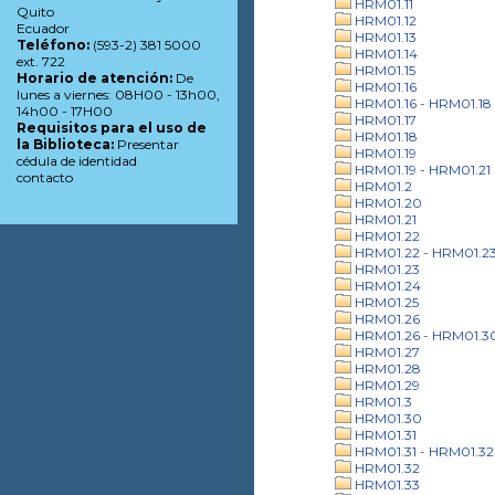
HRM01.11
Quito
HRM01.12
Ecuador
HRM01.13
Teléfono:
(593-2) 381 5000
HRM01.14
ext. 722
HRM01.15
Horario de atención:
De
HRM01.16
lunes a viernes: 08H00 - 13h00,
HRM01.16 - HRM01.18
14h00 - 17H00
HRM01.17
Requisitos para el uso de
HRM01.18
la Biblioteca:
Presentar
HRM01.19
cédula de identidad
HRM01.19 - HRM01.21
contacto
HRM01.2
HRM01.20
HRM01.21
HRM01.22
HRM01.22 - HRM01.2
HRM01.23
HRM01.24
HRM01.25
HRM01.26
HRM01.26 - HRM01.3
HRM01.27
HRM01.28
HRM01.29
HRM01.3
HRM01.30
HRM01.31
HRM01.31 - HRM01.32
HRM01.32
HRM01.33