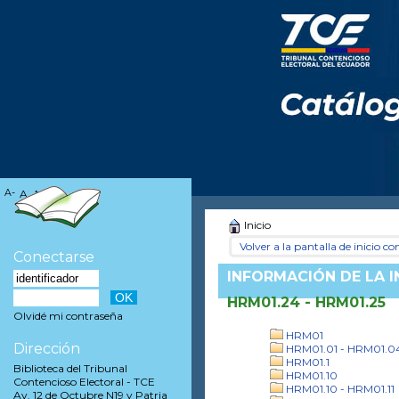
A-
A
A+
Inicio
Volver a la pantalla de inicio con
Conectarse
INFORMACIÓN DE LA 
HRM01.24 - HRM01.25
Olvidé mi contraseña
HRM01
Dirección
HRM01.01 - HRM01.0
HRM01.1
Biblioteca del Tribunal
HRM01.10
Contencioso Electoral - TCE
HRM01.10 - HRM01.11
Av. 12 de Octubre N19 y Patria