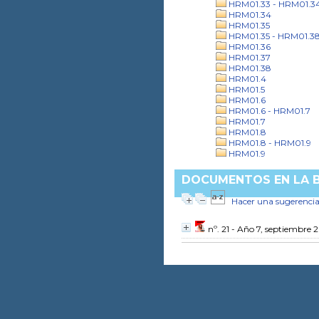
HRM01.33 - HRM01.3
HRM01.34
HRM01.35
HRM01.35 - HRM01.3
HRM01.36
HRM01.37
HRM01.38
HRM01.4
HRM01.5
HRM01.6
HRM01.6 - HRM01.7
HRM01.7
HRM01.8
HRM01.8 - HRM01.9
HRM01.9
DOCUMENTOS EN LA BI
Hacer una sugerenci
nº. 21 - Año 7, septiembre 