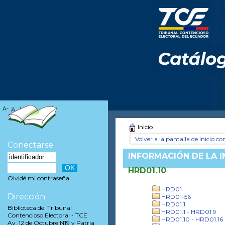
A-
A
A+
Inicio
Volver a la pantalla de inicio con
Conectarse
INFORMACIÓN DE LA 
HRD01.10
Olvidé mi contraseña
HRD01
Dirección
HRD01-56
HRD01.1
Biblioteca del Tribunal
HRD01.1 - HRD01.9
Contencioso Electoral - TCE
HRD01.10 - HRD01.16
Av. 12 de Octubre N19 y Patria