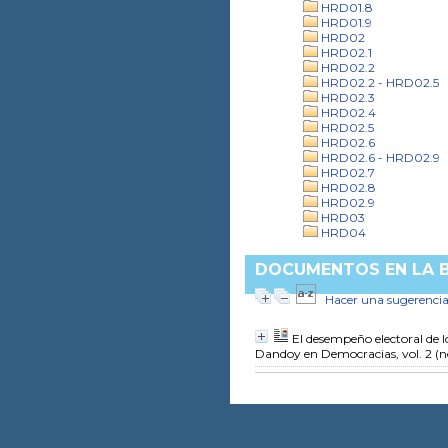
HRD01.8
HRD01.9
HRD02
HRD02.1
HRD02.2
HRD02.2 - HRD02.5
HRD02.3
HRD02.4
HRD02.5
HRD02.6
HRD02.6 - HRD02.9
HRD02.7
HRD02.8
HRD02.9
HRD03
HRD04
DOCUMENTOS EN LA BI
Hacer una sugerenci
El desempeño electoral de lo
Dandoy
en Democracias, vol. 2 (