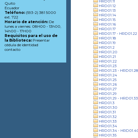
HRD01.11
Quito
HRD01.12
Ecuador
HRD01.13
Teléfono:
(593-2) 381 5000
HRD01.14
ext. 722
HRD01.15
Horario de atención:
De
HRD01.16
lunes a viernes: 08H00 - 13h00,
HRD01.17
14h00 - 17H00
HRD01.17 - HRD01.22
Requisitos para el uso de
HRD01.18
la Biblioteca:
Presentar
HRD01.19
cédula de identidad
HRD01.2
contacto
HRD01.20
HRD01.21
HRD01.22
HRD01.23
HRD01.23 - HRD01.2
HRD01.24
HRD01.25
HRD01.26
HRD01.27
HRD01.29
HRD01.29 - HRD01.33
HRD01.3
HRD01.30
HRD01.31
HRD01.32
HRD01.33
HRD01.34
HRD01.34 - HRD01.4
HRD01.35