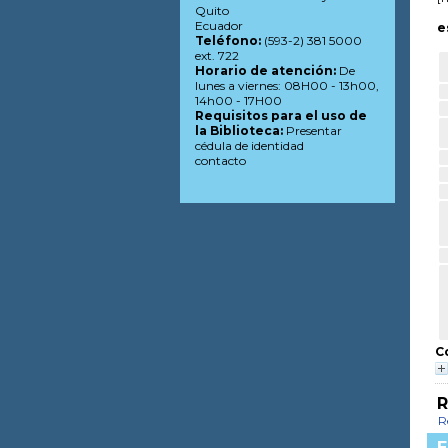
Quito
Ecuador
e
Teléfono:
(593-2) 381 5000
ext. 722
Horario de atención:
De
lunes a viernes: 08H00 - 13h00,
14h00 - 17H00
Requisitos para el uso de
la Biblioteca:
Presentar
cédula de identidad
contacto
C
R
R
E