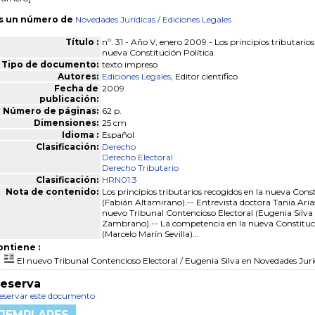
s un número de
Novedades Jurídicas
/ Ediciones Legales
Título :
nº. 31 - Año V, enero 2009 - Los principios tributarios
nueva Constitución Política
Tipo de documento:
texto impreso
Autores:
Ediciones Legales
, Editor científico
Fecha de
2009
publicación:
Número de páginas:
62 p.
Dimensiones:
25 cm
Idioma :
Español
Clasificación:
Derecho
Derecho Electoral
Derecho Tributario
Clasificación:
HRN01.3
Nota de contenido:
Los principios tributarios recogidos en la nueva Const
(Fabián Altamirano).-- Entrevista doctora Tania Ari
nuevo Tribunal Contencioso Electoral (Eugenia Silva
Zambrano).-- La competencia en la nueva Constituc
(Marcelo Marín Sevilla)...
ontiene :
El nuevo Tribunal Contencioso Electoral
/ Eugenia Silva
en Novedades Juríd
eserva
eservar este documento
JEMPLARES