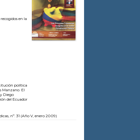
 recogidos en la
itución política
as Manzano. El
 y Diego
ión del Ecuador
icas, nº. 31 (Año V, enero 2009)