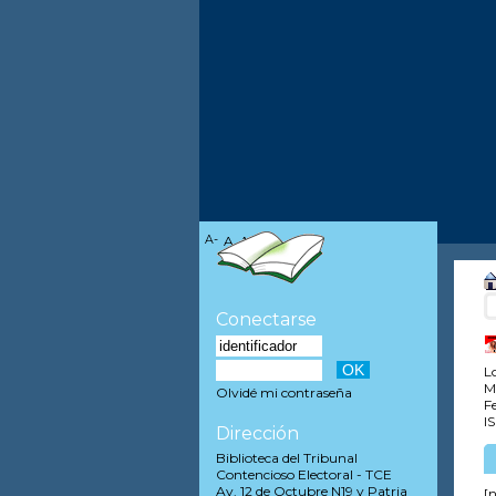
A-
A
A+
Conectarse
Lo
M
Olvidé mi contraseña
F
I
Dirección
Biblioteca del Tribunal
Contencioso Electoral - TCE
Av. 12 de Octubre N19 y Patria
[