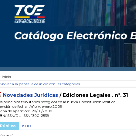
Inicio
Volver a la pantalla de inicio con las categorías...
Novedades Jurídicas
/ Ediciones Legales .
nº. 31
s principios tributarios recogidos en la nueva Constitución Política
ención de fecha: Año V, enero 2009
echa de aparición: 29/01/2009
SBN/ISSN/DL: ISSN 1390-2539
Público
ISBD
número]