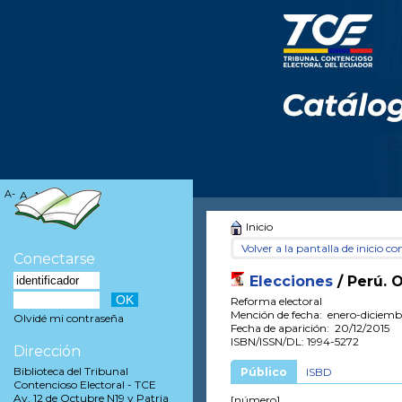
A-
A
A+
Inicio
Volver a la pantalla de inicio con
Conectarse
Elecciones
/ Perú. 
Reforma electoral
Mención de fecha: enero-diciemb
Olvidé mi contraseña
Fecha de aparición: 20/12/2015
ISBN/ISSN/DL: 1994-5272
Dirección
Biblioteca del Tribunal
Público
ISBD
Contencioso Electoral - TCE
Av. 12 de Octubre N19 y Patria
[número]