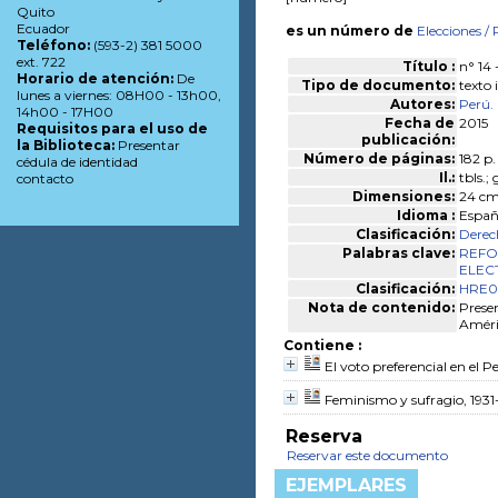
Quito
Ecuador
es un número de
Elecciones
/ 
Teléfono:
(593-2) 381 5000
ext. 722
Título :
n° 14 
Horario de atención:
De
Tipo de documento:
texto
lunes a viernes: 08H00 - 13h00,
Autores:
Perú. 
14h00 - 17H00
Fecha de
2015
Requisitos para el uso de
publicación:
la Biblioteca:
Presentar
Número de páginas:
182 p.
cédula de identidad
Il.:
tbls.; 
contacto
Dimensiones:
24 cm.
Idioma :
Españ
Clasificación:
Derec
Palabras clave:
REF
ELEC
Clasificación:
HRE02
Nota de contenido:
Presen
Améric
Contiene :
El voto preferencial en el P
Feminismo y sufragio, 1931
Reserva
Reservar este documento
EJEMPLARES