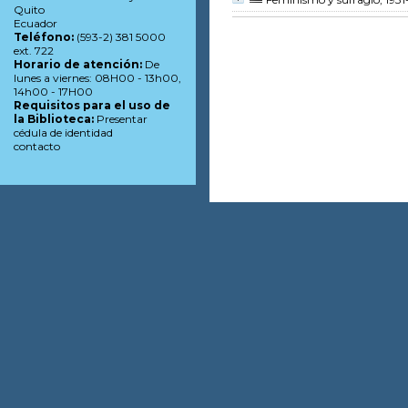
Quito
Ecuador
Teléfono:
(593-2) 381 5000
ext. 722
Horario de atención:
De
lunes a viernes: 08H00 - 13h00,
14h00 - 17H00
Requisitos para el uso de
la Biblioteca:
Presentar
cédula de identidad
contacto