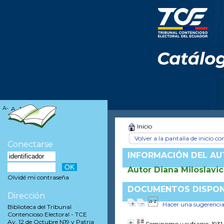
A-
A
A+
Inicio
Volver a la pantalla de inicio con
Conectarse
INFORMACIÓN DEL A
Autor Diana Miloslavi
Olvidé mi contraseña
DOCUMENTOS DISPONI
Dirección
Hacer una sugerenci
Biblioteca del Tribunal
Contencioso Electoral - TCE
Av. 12 de Octubre N19 y Patria
Feminismo y sufragio, 1931