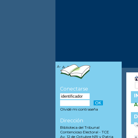
A-
A
A+
Conectarse
I
A
Olvidé mi contraseña
D
Dirección
Biblioteca del Tribunal
Contencioso Electoral - TCE
Av. 12 de Octubre N19 y Patria