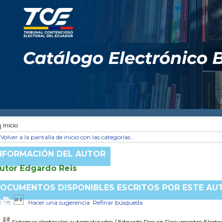
Inicio
Volver a la pantalla de inicio con las categorías...
NFORMACIÓN DEL AUTOR
utor Edgardo Reis
OCUMENTOS DISPONIBLES ESCRITOS POR ESTE AU
Hacer una sugerencia
Refinar búsqueda
Sistemas electorales automatizados
/ Edgardo Reis
en Documentos Electora