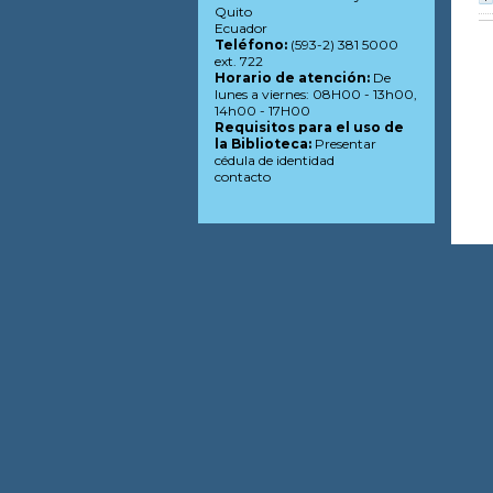
Quito
Ecuador
Teléfono:
(593-2) 381 5000
ext. 722
Horario de atención:
De
lunes a viernes: 08H00 - 13h00,
14h00 - 17H00
Requisitos para el uso de
la Biblioteca:
Presentar
cédula de identidad
contacto