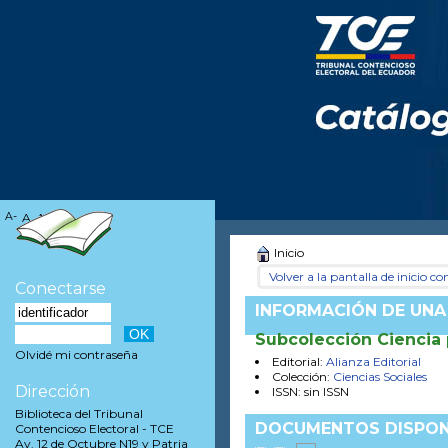
A-
A
A+
Inicio
Volver a la pantalla de inicio con
Conectarse
INFORMACIÓN DE UNA
Subcolección Ciencia 
Olvidé mi contraseña
Editorial:
Alianza Editorial
Colección:
Ciencias Sociales
Dirección
ISSN: sin ISSN
Biblioteca del Tribunal
DOCUMENTOS DISPON
Contencioso Electoral - TCE
Av. 12 de Octubre N19 y Patria