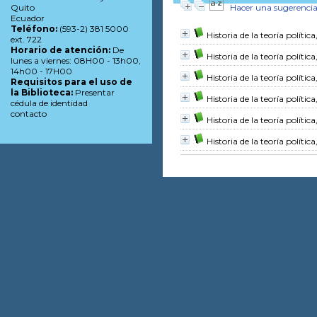
Hacer una sugerenci
Quito
Ecuador
Teléfono:
(593-2) 381 5000
Historia de la teoría política,
ext. 722
Horario de atención:
De
Historia de la teoría política
lunes a viernes: 08H00 - 13h00,
14h00 - 17H00
Historia de la teoría política
Requisitos para el uso de
la Biblioteca:
Presentar
Historia de la teoría política
cédula de identidad
contacto
Historia de la teoría política,
Historia de la teoría política