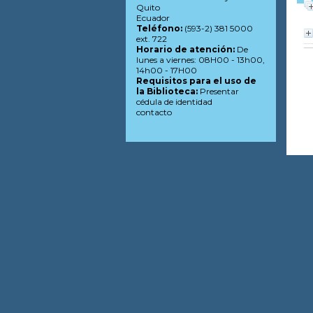
Quito
Ecuador
Teléfono:
(593-2) 381 5000
ext. 722
Horario de atención:
De
lunes a viernes: 08H00 - 13h00,
14h00 - 17H00
Requisitos para el uso de
la Biblioteca:
Presentar
cédula de identidad
contacto