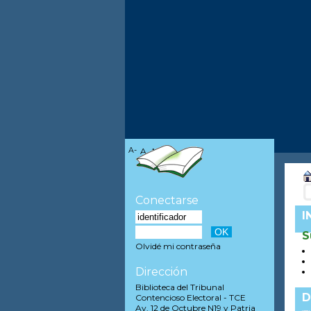
A-
A
A+
Conectarse
I
S
Olvidé mi contraseña
Dirección
Biblioteca del Tribunal
D
Contencioso Electoral - TCE
Av. 12 de Octubre N19 y Patria