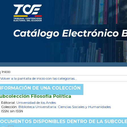
Inicio
Volver a la pantalla de inicio con las categorías...
NFORMACIÓN DE UNA COLECCIÓN
ubcolección Filosofía Política
Editorial:
Universidad de los Andes
Colección:
Biblioteca Universitaria: Ciencias Sociales y Humanidades
ISSN: sin ISSN
OCUMENTOS DISPONIBLES DENTRO DE LA SUBCOL