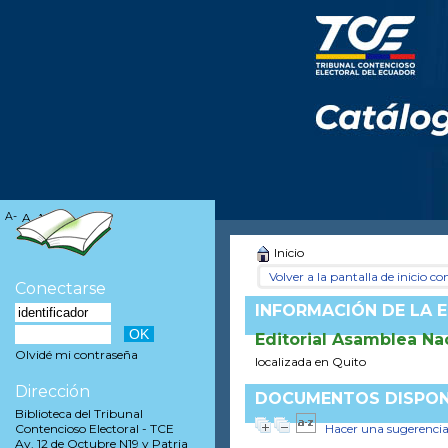
A-
A
A+
Inicio
Volver a la pantalla de inicio con
Conectarse
INFORMACIÓN DE LA E
Editorial Asamblea Na
Olvidé mi contraseña
localizada en Quito
Dirección
DOCUMENTOS DISPONI
Biblioteca del Tribunal
Hacer una sugerenci
Contencioso Electoral - TCE
Av. 12 de Octubre N19 y Patria