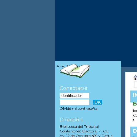
A-
A
A+
Conectarse
I
E
Olvidé mi contraseña
lo
Co
Dirección
Biblioteca del Tribunal
D
Contencioso Electoral - TCE
Av. 12 de Octubre N19 y Patria