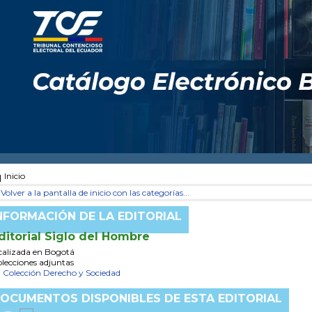
Inicio
Volver a la pantalla de inicio con las categorías...
NFORMACIÓN DE LA EDITORIAL
ditorial Siglo del Hombre
calizada en Bogotá
lecciones adjuntas
Colección Derecho y Sociedad
OCUMENTOS DISPONIBLES DE ESTA EDITORIAL