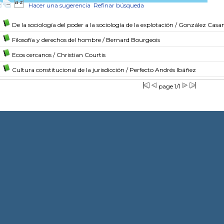
Hacer una sugerencia
Refinar búsqueda
De la sociología del poder a la sociología de la explotación
/ González Casa
Filosofía y derechos del hombre
/ Bernard Bourgeois
Ecos cercanos
/ Christian Courtis
Cultura constitucional de la jurisdicción
/ Perfecto Andrés Ibáñez
page 1/1