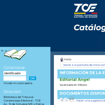
A-
A
A+
Inicio
Volver a la pantalla de inicio con
Conectarse
INFORMACIÓN DE LA E
Editorial Angel
Olvidé mi contraseña
localizada en México
Dirección
DOCUMENTOS DISPONI
Biblioteca del Tribunal
Hacer una sugerenci
Contencioso Electoral - TCE
Av. 12 de Octubre N19 y Patria