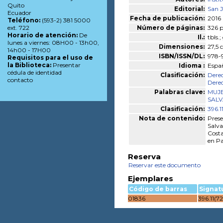
Quito
Editorial:
San J
Ecuador
Fecha de publicación:
2016
Teléfono:
(593-2) 381 5000
Número de páginas:
326 p
ext. 722
Horario de atención:
De
Il.:
tbls.;
lunes a viernes: 08H00 - 13h00,
Dimensiones:
27,5
14h00 - 17H00
ISBN/ISSN/DL:
978-
Requisitos para el uso de
la Biblioteca:
Presentar
Idioma :
Espa
cédula de identidad
Clasificación:
Derec
contacto
Derec
Palabras clave:
MUJE
SAL
Clasificación:
396.1
Nota de contenido:
Prese
Salva
Costa
en P
Reserva
Reservar este documento
Ejemplares
Código de barras
Signat
01836
396.11(7