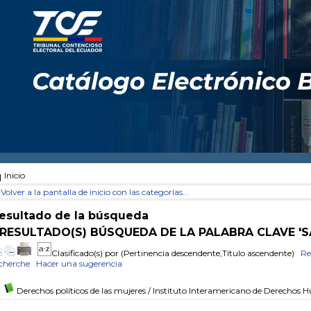
Inicio
Volver a la pantalla de inicio con las categorías...
esultado de la búsqueda
 RESULTADO(S) BÚSQUEDA DE LA PALABRA CLAVE '
Clasificado(s) por
(Pertinencia descendente,Título ascendente)
Re
cherche
Hacer una sugerencia
Derechos políticos de las mujeres
/ Instituto Interamericano de Derechos