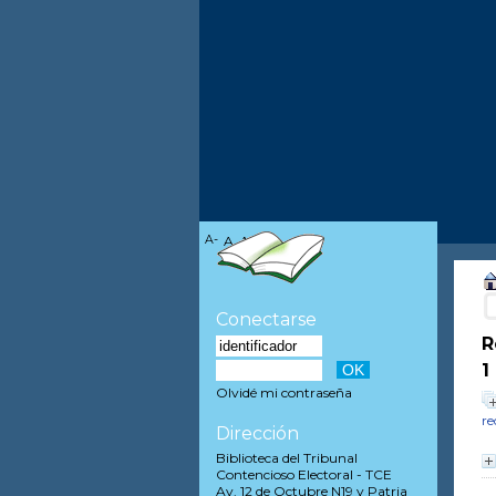
A-
A
A+
Conectarse
R
1
Olvidé mi contraseña
re
Dirección
Biblioteca del Tribunal
Contencioso Electoral - TCE
Av. 12 de Octubre N19 y Patria