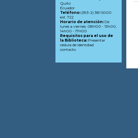
Quito
Ecuador
Teléfono:
(593-2) 381 5000
ext. 722
Horario de atención:
De
lunes a viernes: 08H00 - 13h00,
14h00 - 17H00
Requisitos para el uso de
la Biblioteca:
Presentar
cédula de identidad
contacto