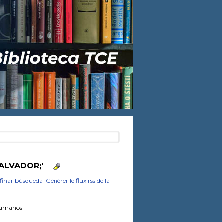
SALVADOR;'
finar búsqueda
Générer le flux rss de la
 Humanos