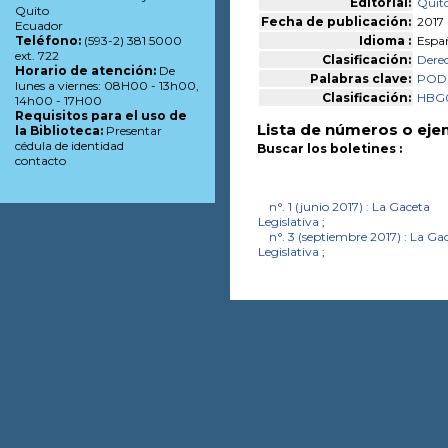
Editorial:
Quito
Quito
Fecha de publicación:
2017
Ecuador
Idioma :
Espa
Teléfono:
(593-2) 381 5000
ext. 722
Clasificación:
Dere
Horario de atención:
De
Palabras clave:
POD
lunes a viernes: 08H00 - 13h00,
Clasificación:
HBG
14h00 - 17H00
Requisitos para el uso de
Lista de números o eje
la Biblioteca:
Presentar
cédula de identidad
Buscar los boletines :
contacto
n°. 1 (junio 2017) : La Gaceta
Legislativa
;
n°. 3 (septiembre 2017) : La Ga
Legislativa
;