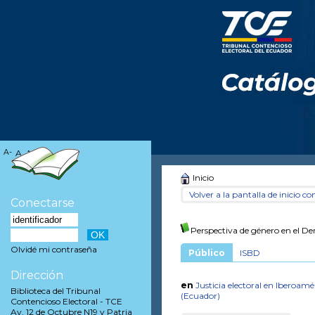
A-
A
A+
Inicio
Volver a la pantalla de inicio con
Conectarse
Perspectiva de género en el Dere
Olvidé mi contraseña
Público
ISBD
Dirección
en
Justicia electoral en Iberoamé
Biblioteca del Tribunal
(Ecuador)
Contencioso Electoral - TCE
Av. 12 de Octubre N19 y Patria