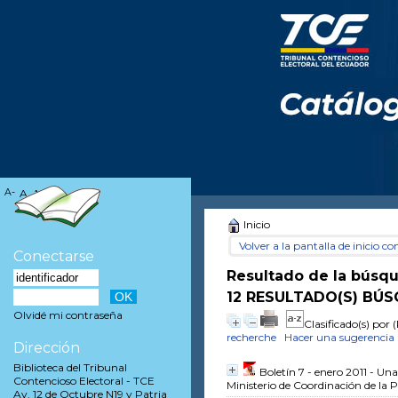
A-
A
A+
Inicio
Volver a la pantalla de inicio con
Conectarse
Resultado de la búsq
12 RESULTADO(S) BÚS
Olvidé mi contraseña
Clasificado(s) por
(
recherche
Hacer una sugerencia
Dirección
Biblioteca del Tribunal
Boletín 7 - enero 2011 - Un
Contencioso Electoral - TCE
Ministerio de Coordinación de la
Av. 12 de Octubre N19 y Patria