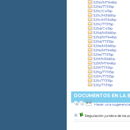
329b/M7648p
329b/T7315p
329c/C415p
329c/M3669p
329c/M7648p
329c/T7315p
329d/C415p
329d/M3669p
329d/M7648p
329d/T7315p
329e/M3669p
329e/M7648p
329e/T7315p
329f/M3669p
329f/M7648p
329f/T7315p
329g/T7315p
329h/T7315p
329i/T7315p
329j/T7315p
DOCUMENTOS EN LA BI
Hacer una sugerenci
Regulación jurídica de los 