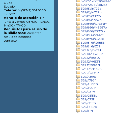
329(728+729)/Ac44d
Quito
329(728.6)/So128d
Ecuador
329(8)/In779a
Teléfono:
(593-2) 381 5000
329(8)/In779p
ext. 722
329(85)/G875c
Horario de atención:
De
329(85)/J957p
lunes a viernes: 08H00 - 13h00,
329(866)/C7654m
14h00 - 17H00
329(866)/M8287o
Requisitos para el uso de
329(866)/T7315p
la Biblioteca:
Presentar
329(866)/V443f
cédula de identidad
329(8=6)/C335c
contacto
329(8=6)/G9856f
329(8=6)/Z79r
329.1/.6/Es62d
329.1/6/B3288f
329.12/B6307l
329.12/H6531l
329.12/R1925l
329.17/M8157n
329.7/G1931c
329/A396e
329/A797f
329/An885i
329/Av55h
329/C317d
329/C5153p
329/C751i
329/C8115i
329/D957p
329/E17i