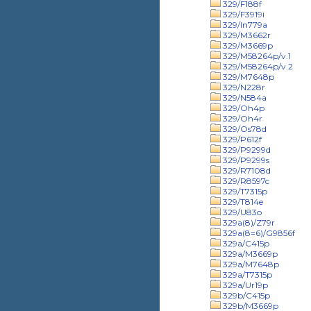
329/F188f
329/F3919i
329/In779a
329/M3662r
329/M3669p
329/M58264p/v.1
329/M58264p/v.2
329/M7648p
329/N228r
329/N584a
329/Oh4p
329/Oh4r
329/Os78d
329/P612f
329/P9299d
329/P9299s
329/R7108d
329/R8597c
329/T7315p
329/T814e
329/U83o
329a(8)/Z79r
329a(8=6)/G9856f
329a/C415p
329a/M3669p
329a/M7648p
329a/T7315p
329a/Ur19p
329b/C415p
329b/M3669p