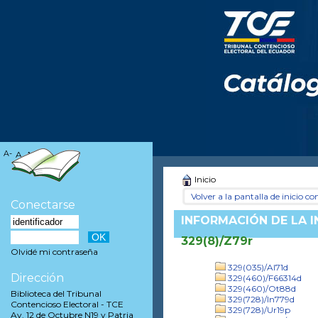
A-
A
A+
Inicio
Volver a la pantalla de inicio con
Conectarse
INFORMACIÓN DE LA 
329(8)/Z79r
Olvidé mi contraseña
329(035)/Al71d
Dirección
329(460)/F66314d
329(460)/Ot88d
Biblioteca del Tribunal
329(728)/In779d
Contencioso Electoral - TCE
329(728)/Ur19p
Av. 12 de Octubre N19 y Patria