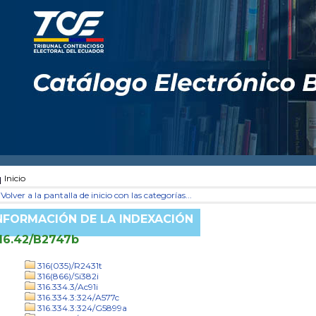
Inicio
Volver a la pantalla de inicio con las categorías...
NFORMACIÓN DE LA INDEXACIÓN
16.42/B2747b
316(035)/R2431t
316(866)/Si382i
316.334.3/Ac91i
316.334.3:324/A577c
316.334.3:324/G5899a