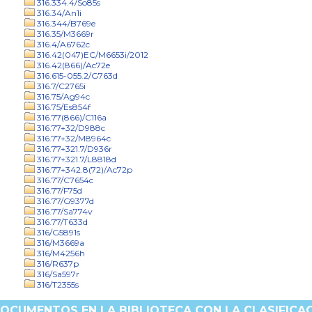
316.334.4/So85s
316.34/An1i
316.344/B769e
316.35/M3669r
316.4/A6762c
316.42(047)EC/M6653i/2012
316.42(866)/Ac72e
316.615-055.2/G763d
316.7/C2765i
316.75/Ag94c
316.75/Es854f
316.77(866)/C116a
316.77+32/D988c
316.77+32/M8964c
316.77+321.7/D936r
316.77+321.7/L8818d
316.77+342.8(72)/Ac72p
316.77/C7654c
316.77/F75d
316.77/G9377d
316.77/Sa774v
316.77/T633d
316/G5891s
316/M3669a
316/M4256h
316/R637p
316/Sa597r
316/T2355s
OCUMENTOS EN LA BIBLIOTECA CON LA CLASIFICAC