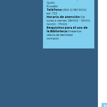
Quito
Ecuador
Teléfono:
(593-2) 381 5000
ext. 722
Horario de atención:
De
lunes a viernes: 08H00 - 13h00,
14h00 - 17H00
Requisitos para el uso de
la Biblioteca:
Presentar
cédula de identidad
contacto
D