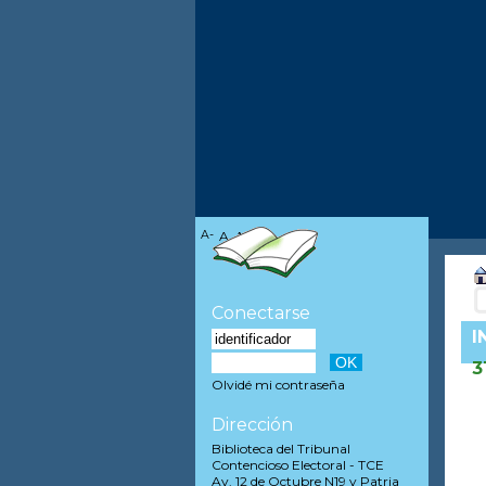
A-
A
A+
Conectarse
I
3
Olvidé mi contraseña
Dirección
Biblioteca del Tribunal
Contencioso Electoral - TCE
Av. 12 de Octubre N19 y Patria