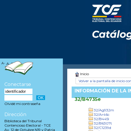
A-
A
A+
Inicio
Volver a la pantalla de inicio con
Conectarse
INFORMACIÓN DE LA 
32/B4735e
Olvidé mi contraseña
32/Ag932m
Dirección
32/Ar46c
32/B445l
Biblioteca del Tribunal
32/B6307t
Contencioso Electoral - TCE
32/C1239d
Av. 12 de Octubre N19 y Patria