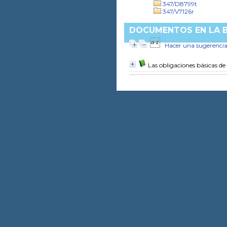
347/D8799t
347/V7126r
DOCUMENTOS EN LA BI
Hacer una sugerenci
Las obligaciones básicas de 