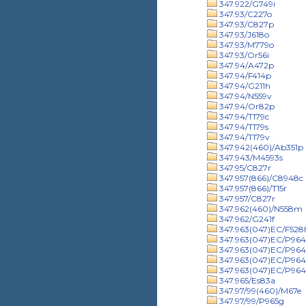
347.922/G749i
347.93/C227o
347.93/C827p
347.93/J618o
347.93/M779o
347.93/Or56i
347.94/A472p
347.94/F414p
347.94/G211h
347.94/N559v
347.94/Or82p
347.94/T179c
347.94/T179s
347.94/T179v
347.942(460)/Ab351p
347.943/M4593s
347.95/C827r
347.957(866)/C8948c
347.957(866)/T15r
347.957/C827r
347.962(460)/N558m
347.962/G241f
347.963(047)EC/F528
347.963(047)EC/P9641
347.963(047)EC/P9641
347.963(047)EC/P964
347.963(047)EC/P964
347.965/Es83a
347.97/99(460)/M67e
347.97/99/P965g