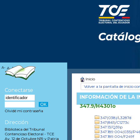
A-
A
A+
Inicio
Volver a la pantalla de inicio con
Conectarse
INFORMACIÓN DE LA 
347.9/H4301o
Olvidé mi contraseña
347(038)/L3287d
Dirección
347(861)/C1273c
347.13/Q39p
Biblioteca del Tribunal
347.189:004(035)/P
Contencioso Electoral - TCE
347.189:004/F249f
Av. 12 de Octubre N19 y Patria