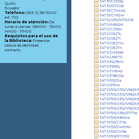
347.19/L9951p
Quito
347.19/R7106t
Ecuador
347.51/C7442d
Teléfono:
(593-2) 381 5000
347.51/G7624r
ext. 722
347.9(035)/M7647d
Horario de atención:
De
347.9/Al862d
lunes a viernes: 08H00 - 13h00,
347.9/C2159c
14h00 - 17H00
347.9/C827c
Requisitos para el uso de
347.9/C827i
la Biblioteca:
Presentar
347.9/C827m
cédula de identidad
347.9/C827n
contacto
347.9/D4966t
347.9/L8877j
347.9/N238m
347.9/N559j
347.9/Or84d
347.9/P5801p
347.9/R523a
347.9/Z194t
347.91/95(035)/V662t/t
347.91/95(035)/V662t/t
347.91/95(035)/V662t/t
347.91/95(035)/V662t/
347.91/95(035)/V662t/t
347.91/95(038)/P177d
347.91/95/Al864a
347.91/95/C171p
347.91/95/D4996n
347.91/95/Or56i
347.91/95/R7235t