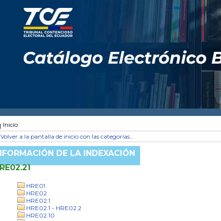
Inicio
Volver a la pantalla de inicio con las categorías...
NFORMACIÓN DE LA INDEXACIÓN
RE02.21
HRE01
HRE02
HRE02.1
HRE02.1 - HRE02.2
HRE02.10