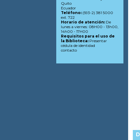
Quito
Ecuador
Teléfono:
(593-2) 381 5000
ext. 722
Horario de atención:
De
lunes a viernes: 08H00 - 13h00,
14h00 - 17H00
Requisitos para el uso de
la Biblioteca:
Presentar
cédula de identidad
contacto
D