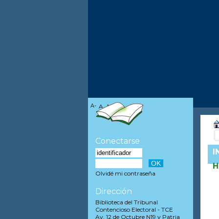
A-
A
A+
Conectarse
I
H
Olvidé mi contraseña
Dirección
Biblioteca del Tribunal
Contencioso Electoral - TCE
Av. 12 de Octubre N19 y Patria